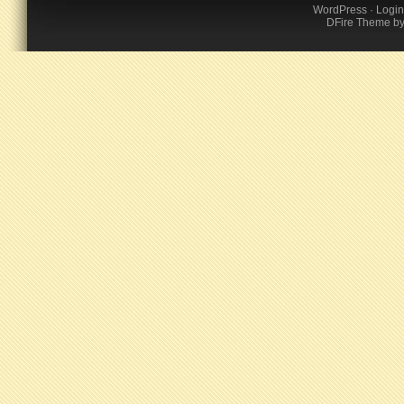
WordPress
·
Login
DFire Theme
b