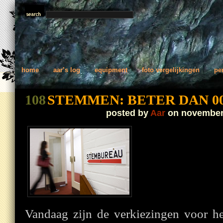
home
aar’s log
equipment
foto vergelijkingen
pe
108
STEMMEN: BETER DAN 0
posted by
Aar
on november
Vandaag zijn de verkiezingen voor he