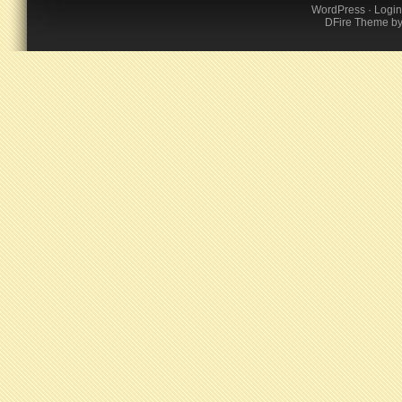
WordPress
·
Login
DFire Theme
b