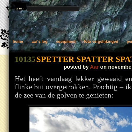
home
aar’s log
equipment
foto vergelijkingen
pe
10135
SPETTER SPATTER SP
posted by
Aar
on november
Het heeft vandaag lekker gewaaid en
flinke bui overgetrokken. Prachtig – ik
de zee van de golven te genieten: