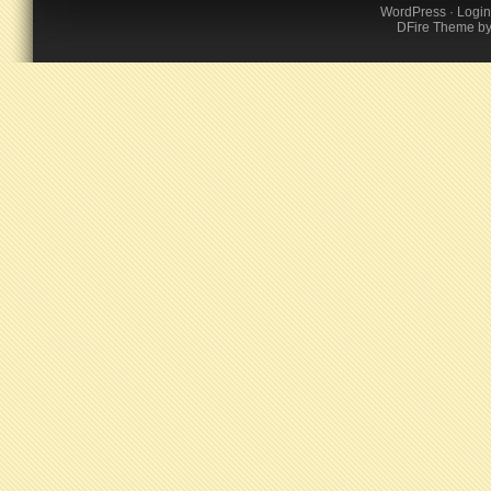
WordPress
·
Login
DFire Theme
b