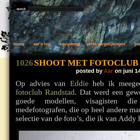
home
aar’s log
equipment
foto vergelijkingen
pe
1026
SHOOT MET FOTOCLUB
posted by
Aar
on juni 1
Op advies van
Eddie
heb ik meeged
fotoclub Randstad
. Dat werd een gewe
goede modellen, visagisten d
medefotografen, die op heel andere ma
selectie van de foto’s, die ik van Addy