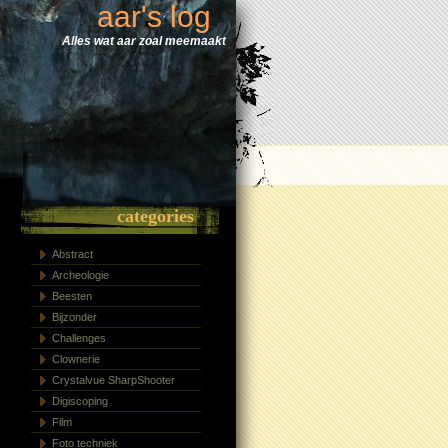
aar's log
Alles wat aar zoal meemaakt
categories
Abstract
Archeologie
Beesten
Bijzonder
Challenges
Clownerie
Crystalvue SharpShooter
Digiscoping
Film
Foto techniek