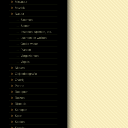
Miniatuur
Muziek
Natuur
Bloemen
Bomen
Insecten, spinnen, etc.
Luchten en wolken
Onder water
Planten
Vergezichten
Vogels
Nieuws
Objectfotografie
Overig
Portret
Recepten
Reizen
Rijmsels
Schepen
Sport
Steden
Strobist