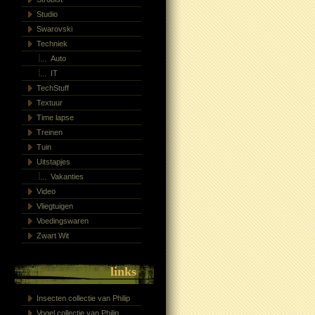
Studio
Swarovski
Techniek
Auto
IT
TechStuff
Textuur
Time lapse
Treinen
Tuin
Uitstapjes
Vakanties
Video
Vliegtuigen
Voedingswaren
Zwart Wit
links
Insecten collectie van Philip
Vogel collectie van Philip