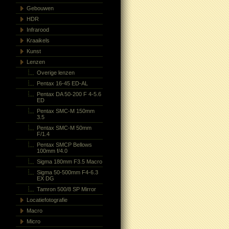
Gebouwen
HDR
Infrarood
Kraaikels
Kunst
Lenzen
Overige lenzen
Pentax 16-45 ED-AL
Pentax DA 50-200 F 4-5.6
ED
Pentax SMC-M 150mm
3.5
Pentax SMC-M 50mm
F/1.4
Pentax SMCP Bellows
100mm f/4.0
Sigma 180mm F3.5 Macro
Sigma 50-500mm F4-6.3
EX DG
Tamron 500/8 SP Mirror
Locatiefotografie
Macro
Micro