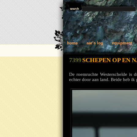
home
aar’s log
equipment
7399
SCHEPEN OP EN 
De roemruchte Westerschelde is d
echter door aan land. Beide heb ik 