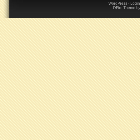
WordPress
·
Login
DFire Theme
b