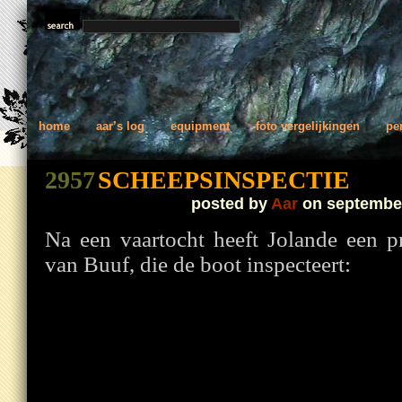
home
aar’s log
equipment
foto vergelijkingen
pe
2957
SCHEEPSINSPECTIE
posted by
Aar
on september
Na een vaartocht heeft Jolande een 
van Buuf, die de boot inspecteert: