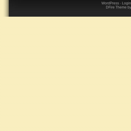
WordPress
·
Login
DFire Theme
b