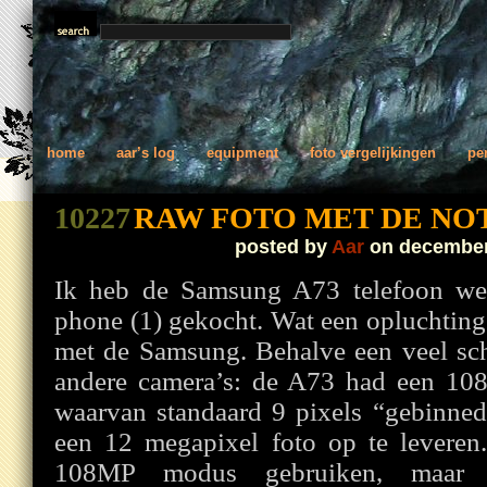
home
aar’s log
equipment
foto vergelijkingen
pe
10227
RAW FOTO MET DE NOT
posted by
Aar
on december
Ik heb de Samsung A73 telefoon we
phone (1) gekocht. Wat een opluchting
met de Samsung. Behalve een veel sc
andere camera’s: de A73 had een 10
waarvan standaard 9 pixels “gebinned
een 12 megapixel foto op te leveren
108MP modus gebruiken, maar 