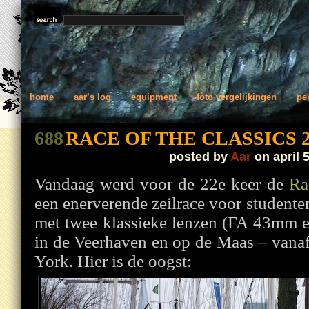
home
aar’s log
equipment
foto vergelijkingen
pe
688
RACE OF THE CLASSICS 2
posted by
Aar
on april 5
Vandaag werd voor de 22e keer de
Ra
een enerverende zeilrace voor student
met twee klassieke lenzen (FA 43mm
in de Veerhaven en op de Maas – vanaf
York. Hier is de oogst: