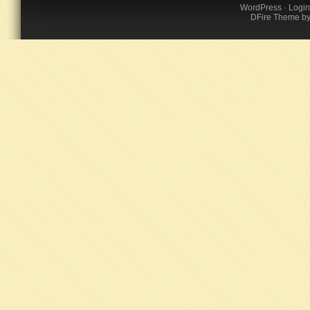
WordPress
·
Login
DFire Theme
b