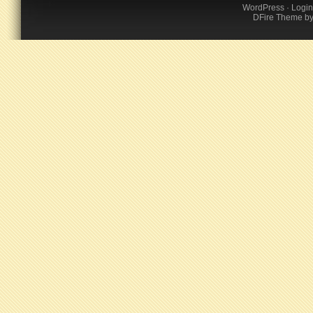
WordPress
·
Login
DFire Theme
b