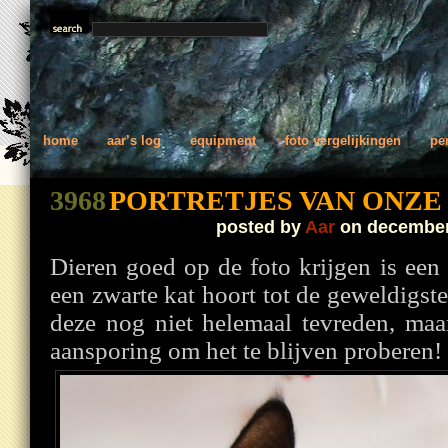
home
aar’s log
equipment
foto vergelijkingen
pe
3968
PORTRETJES VAN ONZE
posted by
Aar
on december
Dieren goed op de foto krijgen is een
een zwarte kat hoort tot de geweldigste
deze nog niet helemaal tevreden, maa
aansporing om het te blijven proberen!