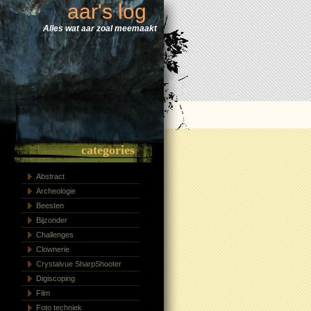
aar's log
Alles wat aar zoal meemaakt
categories
Abstract
Archeologie
Beesten
Bijzonder
Challenges
Clownerie
Crystalvue SharpShooter
Digiscoping
Film
Foto techniek