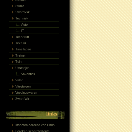
Studio
Swarovski
Techniek
Auto
IT
TechStuff
Textuur
Time lapse
Treinen
Tuin
Uitstapjes
Vakanties
Video
Vliegtuigen
Voedingswaren
Zwart Wit
links
Insecten collectie van Philip
Bereken scherptediepte