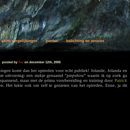
foto vergelijkingen
pentax
belichting en sessies
posted by
Aar
on december 12th, 2005
ningen komt dan het optreden voor echt publiek! Jolande, Jolanda en
ste uitvoering: een stukje genaamd “
piepshow
” waarin ik op zoek ga
 spannend, maar met de prima voorbereiding en training door
Patrick
n. Het lukte ook om zelf te genieten van het optreden. Enne, ja dit