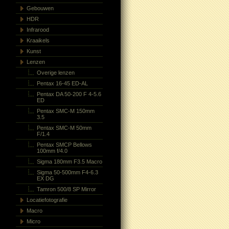
Gebouwen
HDR
Infrarood
Kraaikels
Kunst
Lenzen
Overige lenzen
Pentax 16-45 ED-AL
Pentax DA 50-200 F 4-5.6
ED
Pentax SMC-M 150mm
3.5
Pentax SMC-M 50mm
F/1.4
Pentax SMCP Bellows
100mm f/4.0
Sigma 180mm F3.5 Macro
Sigma 50-500mm F4-6.3
EX DG
Tamron 500/8 SP Mirror
Locatiefotografie
Macro
Micro