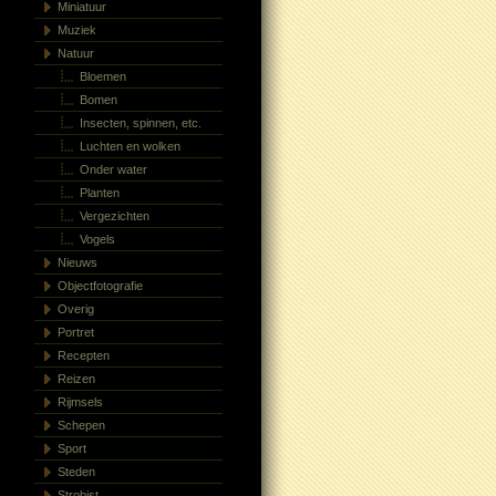
Miniatuur
Muziek
Natuur
Bloemen
Bomen
Insecten, spinnen, etc.
Luchten en wolken
Onder water
Planten
Vergezichten
Vogels
Nieuws
Objectfotografie
Overig
Portret
Recepten
Reizen
Rijmsels
Schepen
Sport
Steden
Strobist