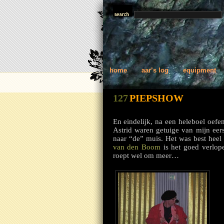
home
aar’s log
equipment
127
PIEPSHOW
En eindelijk, na een heleboel oefe
Astrid waren getuige van mijn eer
naar “de” muis. Het was best heel
van den Boom
is het goed verlope
roept wel om meer…