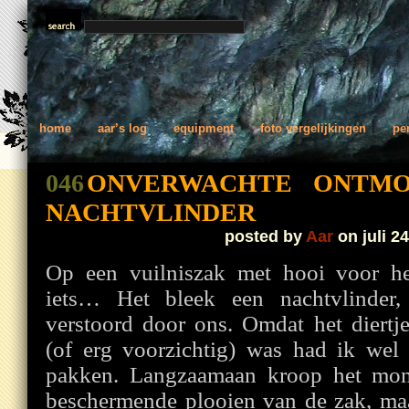
home
aar’s log
equipment
foto vergelijkingen
pe
046
ONVERWACHTE ONTMO
NACHTVLINDER
posted by
Aar
on juli 24
Op een vuilniszak met hooi voor h
iets… Het bleek een nachtvlinder,
verstoord door ons. Omdat het diertj
(of erg voorzichtig) was had ik wel
pakken. Langzaamaan kroop het monst
beschermende plooien van de zak, maa