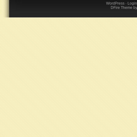
WordPress
·
Login
DFire Theme
b