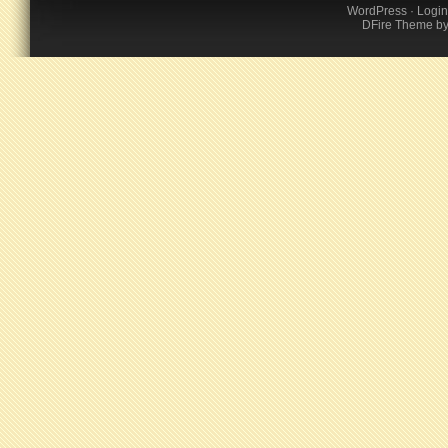
WordPress
·
Login
DFire Theme
b