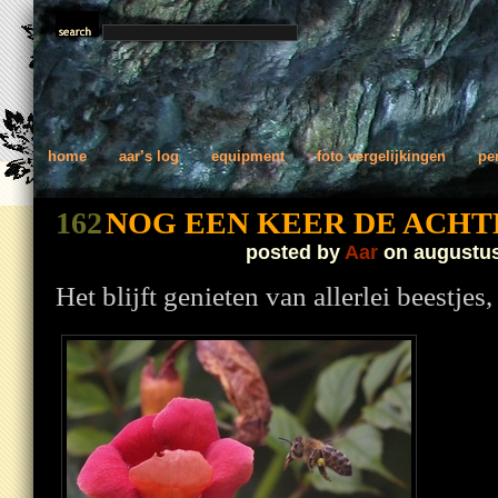
home
aar’s log
equipment
foto vergelijkingen
pe
162
NOG EEN KEER DE ACHT
posted by
Aar
on augustus
Het blijft genieten van allerlei beestjes