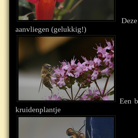
Deze 
aanvliegen (gelukkig!)
Een bi
kruidenplantje