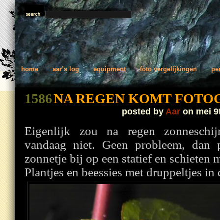
home
aar’s log
equipment
foto vergelijkingen
pe
1586
NA REGEN KOMT FOTO
posted by
Aar
on mei 9
Eigenlijk zou na regen zonnesch
vandaag niet. Geen probleem, dan 
zonnetje bij op een statief en schieten 
Plantjes en beessies met druppeltjes in