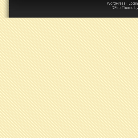
WordPress
·
Login
DFire Theme
b