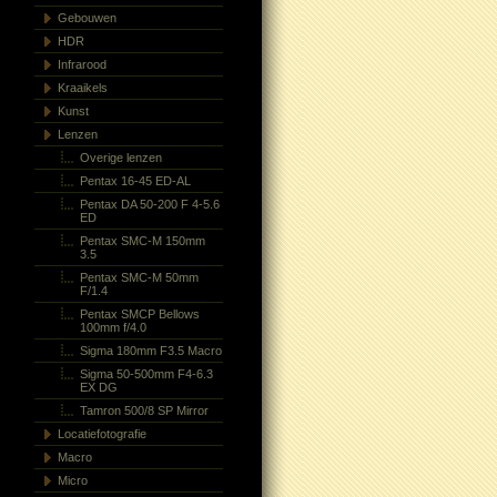
Gebouwen
HDR
Infrarood
Kraaikels
Kunst
Lenzen
Overige lenzen
Pentax 16-45 ED-AL
Pentax DA 50-200 F 4-5.6
ED
Pentax SMC-M 150mm
3.5
Pentax SMC-M 50mm
F/1.4
Pentax SMCP Bellows
100mm f/4.0
Sigma 180mm F3.5 Macro
Sigma 50-500mm F4-6.3
EX DG
Tamron 500/8 SP Mirror
Locatiefotografie
Macro
Micro