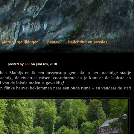
foto vergelijkingen
pentax
belichting en sessies
posted by
Aar
on juni 4th, 2018
ben Mathijs en ik een tussenstop gemaakt in het prachtige stadje
chtig, de riviertjes ruisen voortdurend en je kunt er de leukste en
 van de lokale molen is geweldig!
 flinke heuvel beklommen naar een oude ruïne – en vandaar de stad