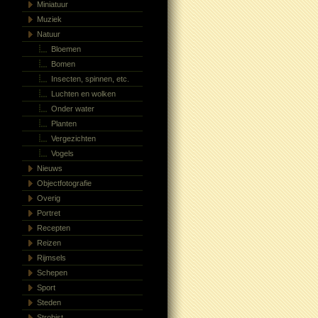
Miniatuur
Muziek
Natuur
Bloemen
Bomen
Insecten, spinnen, etc.
Luchten en wolken
Onder water
Planten
Vergezichten
Vogels
Nieuws
Objectfotografie
Overig
Portret
Recepten
Reizen
Rijmsels
Schepen
Sport
Steden
Strobist