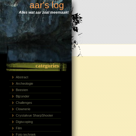
aar's log
Alles wat aar zoal meemaakt
categories
Abstract
Archeologie
Beesten
Bijzonder
Challenges
Clownerie
Crystalvue SharpShooter
Digiscoping
Film
Foto techniek