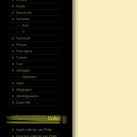
Studio
Swarovski
Techniek
Auto
IT
TechStuff
Textuur
Time lapse
Treinen
Tuin
Uitstapjes
Vakanties
Video
Vliegtuigen
Voedingswaren
Zwart Wit
links
Vogel collectie van Philip
Insecten collectie van Philip