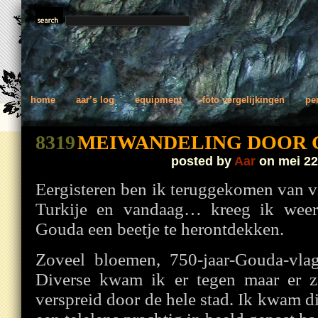
home
aar’s log
equipment
foto vergelijkingen
pe
8319
MEIWANDELING DOOR
posted by
Aar
on mei 22
Eergisteren ben ik teruggekomen van v
Turkije en vandaag… kreeg ik weer
Gouda een beetje te herontdekken.
Zoveel bloemen, 750-jaar-Gouda-vla
Diverse kwam ik er tegen maar er z
verspreid door de hele stad. Ik kwam d