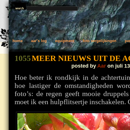
home
aar’s log
equipment
foto vergelijkingen
pe
1055
MEER NIEUWS UIT DE 
posted by
Aar
on juli 13
Hoe beter ik rondkijk in de achtertui
hoe lastiger de omstandigheden wor
foto’s: de regen geeft mooie druppel
moet ik een hulpflitsertje inschakelen.