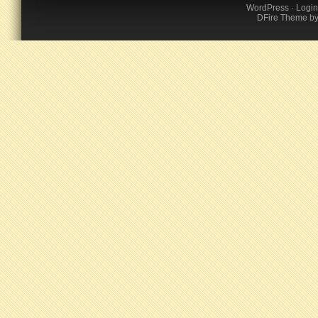
WordPress
·
Login
DFire Theme
b