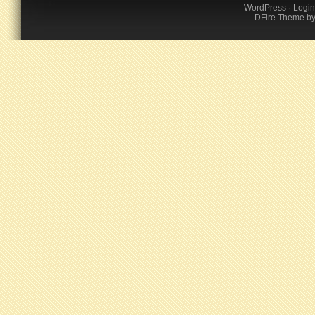
WordPress
·
Login
DFire Theme
b