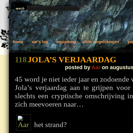
home
aar’s log
equipment
foto vergelijkingen
pe
118
JOLA’S VERJAARDAG
posted by
Aar
on augustus
45 word je niet ieder jaar en zodoende
Jola’s verjaardag aan te grijpen voor
slechts een cryptische omschrijving in
zich meevoeren naar…
het strand?