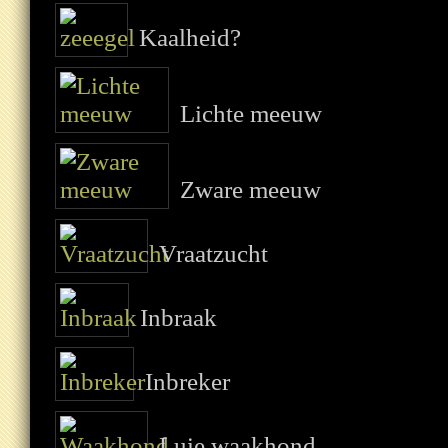
Kaalheid?
Lichte meeuw
Zware meeuw
Vraatzucht
Inbraak
Inbreker
Luie waakhond