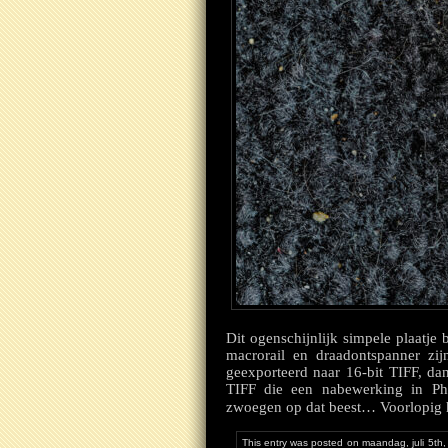
Dit ogenschijnlijk simpele plaatje
macrorail en draadontspanner zi
geexporteerd naar 16-bit TIFF, da
TIFF die een nabewerking in Ph
zwoegen op dat beest… Voorlopig h
This entry was posted on maandag, juli 5th,