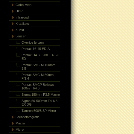
Gebouwen
HDR
Infrarood
Kraaikels
Kunst
Lenzen
Overige lenzen
Pentax 16-45 ED-AL
Pentax DA 50-200 F 4-5.6
ED
Pentax SMC-M 150mm
3.5
Pentax SMC-M 50mm
F/1.4
Pentax SMCP Bellows
100mm f/4.0
Sigma 180mm F3.5 Macro
Sigma 50-500mm F4-6.3
EX DG
Tamron 500/8 SP Mirror
Locatiefotografie
Macro
Micro