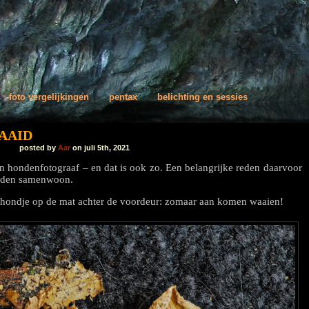
foto vergelijkingen
pentax
belichting en sessies
AAID
posted by
Aar
on juli 5th, 2021
en hondenfotograaf – en dat is ook zo. Een belangrijke reden daarvoor
honden samenwoon.
hondje op de mat achter de voordeur: zomaar aan komen waaien!