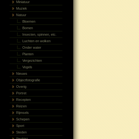
Miniatuur
Muziek
Natuur
Bloemen
Bomen
Insecten, spinnen, etc.
Luchten en wolken
Onder water
Planten
Vergezichten
Vogels
Nieuws
Objectfotografie
Overig
Portret
Recepten
Reizen
Rijmsels
Schepen
Sport
Steden
Strobist