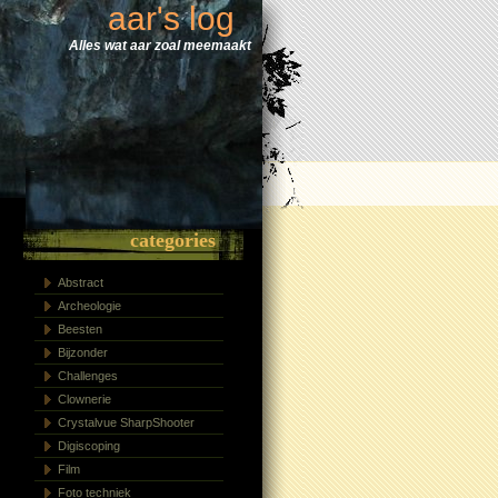
aar's log
Alles wat aar zoal meemaakt
categories
Abstract
Archeologie
Beesten
Bijzonder
Challenges
Clownerie
Crystalvue SharpShooter
Digiscoping
Film
Foto techniek