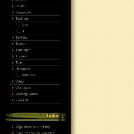
Studio
Swarovski
Techniek
Auto
IT
TechStuff
Textuur
Time lapse
Treinen
Tuin
Uitstapjes
Vakanties
Video
Vliegtuigen
Voedingswaren
Zwart Wit
links
Vogel collectie van Philip
Insecten collectie van Philip