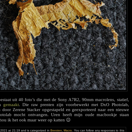
 bestaat uit 40 foto’s die met de Sony A7R2, 90mm macrolens, statief,
jn
gemaakt
. Die raw prenten zijn voorbewerkt met DxO Photolab,
n door Zerene Stacker opgestapeld en geexporteerd naar een nieuwe
otolab mocht ontvangen. Uren heeft mijn oude macbookje staan
ou ik het ook maar weer op katten 😉
 2021 at 21:19 and is categorized in
Beesten
,
Macro
. You can follow any responses to this