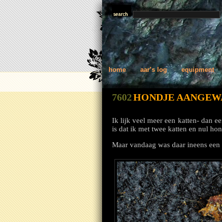
home
aar’s log
equipment
7602
HONDJE AANGEW
Ik lijk veel meer een katten- dan e
is dat ik met twee katten en nul 
Maar vandaag was daar ineens een 