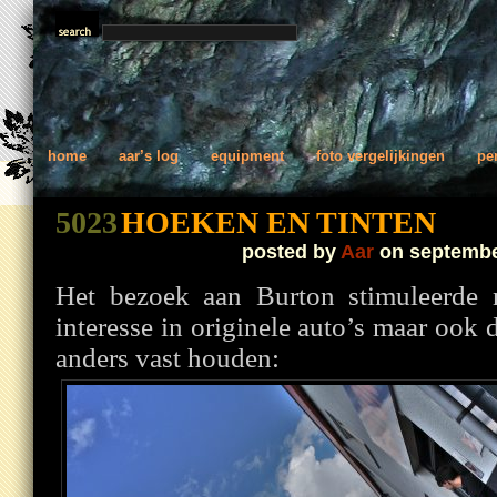
home
aar’s log
equipment
foto vergelijkingen
pe
5023
HOEKEN EN TINTEN
posted by
Aar
on septembe
Het bezoek aan Burton stimuleerde n
interesse in originele auto’s maar ook 
anders vast houden: