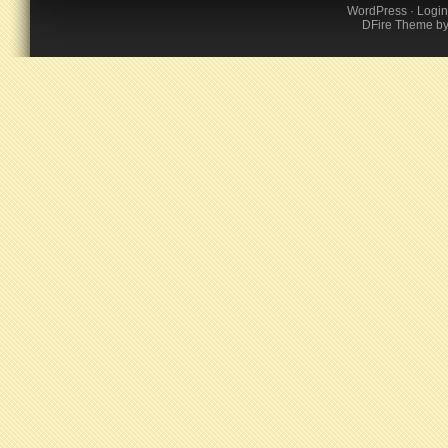
WordPress
·
Login
DFire Theme
b