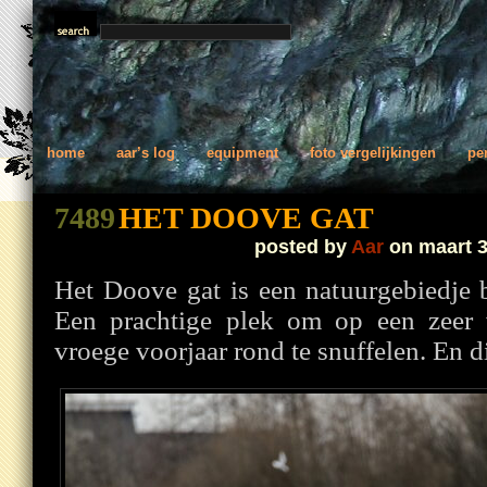
home
aar’s log
equipment
foto vergelijkingen
pe
7489
HET DOOVE GAT
posted by
Aar
on maart 3
Het Doove gat is een natuurgebiedje b
Een prachtige plek om op een zeer 
vroege voorjaar rond te snuffelen. En di