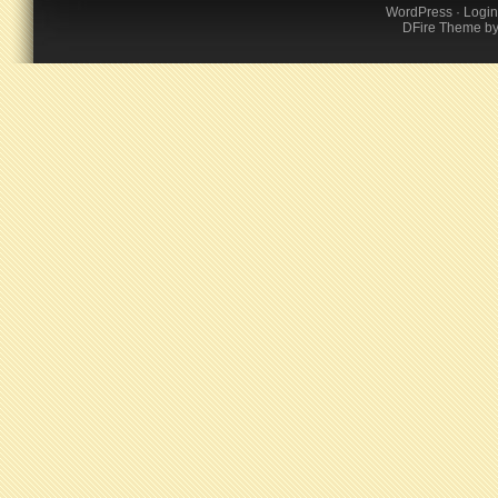
WordPress
·
Login
DFire Theme
b