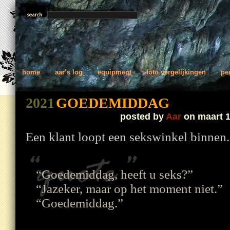
home
aar’s log
equipment
foto vergelijkingen
pe
2021
GOEDEMIDDAG
posted by
Aar
on maart 1
Een klant loopt een sekswinkel binnen.
“Goedemiddag, heeft u seks?”
“Jazeker, maar op het moment niet.”
“Goedemiddag.”