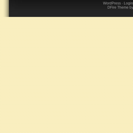
WordPress
·
Login
DFire Theme
b