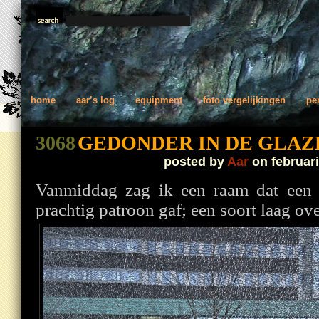
home
aar’s log
equipment
foto vergelijkingen
pe
3068
GEDONDER IN DE GLAZ
posted by
Aar
on februari
Vanmiddag zag ik een raam dat een 
prachtig patroon gaf; een soort laag ov