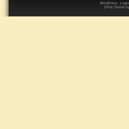
WordPress
·
Login
DFire Theme
b