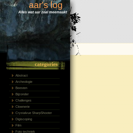
aar's log
Alles wat aar zoal meemaakt
categories
Abstract
Archeologie
Beesten
Bijzonder
Challenges
Clownerie
Crystalvue SharpShooter
Digiscoping
Film
Foto techniek