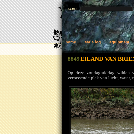
home
aar’s log
equipment
8849
EILAND VAN BRI
Op deze zondagmiddag wilden we
verrassende plek van lucht, water, 