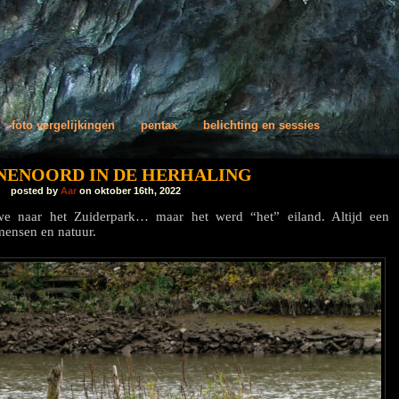
foto vergelijkingen
pentax
belichting en sessies
ENENOORD IN DE HERHALING
posted by
Aar
on oktober 16th, 2022
 naar het Zuiderpark… maar het werd “het” eiland. Altijd een
mensen en natuur.