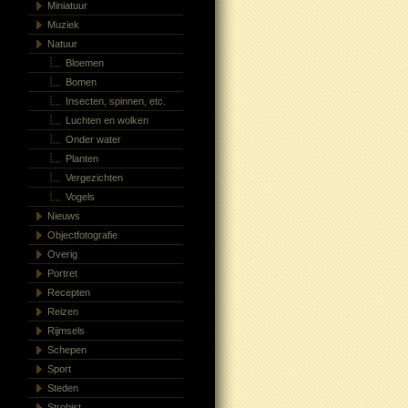
Miniatuur
Muziek
Natuur
Bloemen
Bomen
Insecten, spinnen, etc.
Luchten en wolken
Onder water
Planten
Vergezichten
Vogels
Nieuws
Objectfotografie
Overig
Portret
Recepten
Reizen
Rijmsels
Schepen
Sport
Steden
Strobist