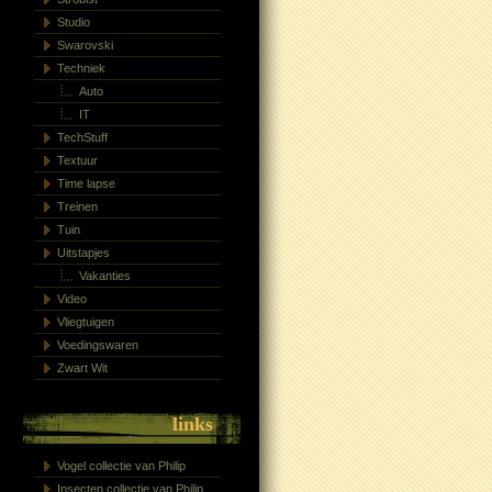
Studio
Swarovski
Techniek
Auto
IT
TechStuff
Textuur
Time lapse
Treinen
Tuin
Uitstapjes
Vakanties
Video
Vliegtuigen
Voedingswaren
Zwart Wit
links
Vogel collectie van Philip
Insecten collectie van Philip