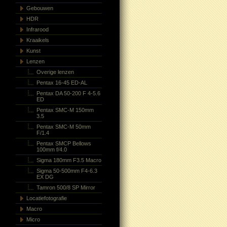
Gebouwen
HDR
Infrarood
Kraaikels
Kunst
Lenzen
Overige lenzen
Pentax 16-45 ED-AL
Pentax DA 50-200 F 4-5.6
ED
Pentax SMC-M 150mm
3.5
Pentax SMC-M 50mm
F/1.4
Pentax SMCP Bellows
100mm f/4.0
Sigma 180mm F3.5 Macro
Sigma 50-500mm F4-6.3
EX DG
Tamron 500/8 SP Mirror
Locatiefotografie
Macro
Micro