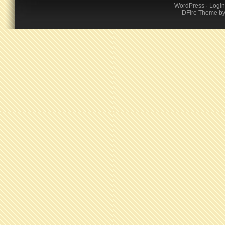
WordPress
·
Login
DFire Theme
b