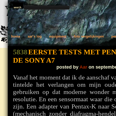
home
aar’s log
equipment
foto vergelijkingen
pe
5838
EERSTE TESTS MET PE
DE SONY A7
posted by
Aar
on septembe
Vanaf het moment dat ik de aanschaf 
tintelde het verlangen om mijn oud
gebruiken op dat moderne wonder me
resolutie. En een sensormaat waar die
zijn. Een adapter van Pentax-K naar 
(mechanisch zonder diafragma-hende