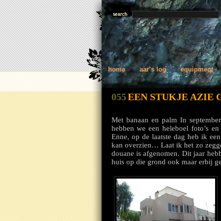
home
aar’s log
equipment
055
EEN STUKJE AZIE
Met banaan en palm In september 
hebben we een heleboel foto’s en 
Enne, op de laatste dag heb ik ee
kan overzien… Laat ik het zo zegge
douane is afgenomen. Dit jaar hebb
huis op die grond ook maar erbij