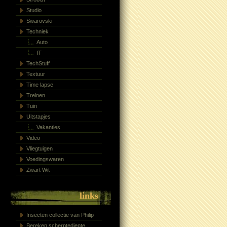
Studio
Swarovski
Techniek
Auto
IT
TechStuff
Textuur
Time lapse
Treinen
Tuin
Uitstapjes
Vakanties
Video
Vliegtuigen
Voedingswaren
Zwart Wit
links
Insecten collectie van Philip
Bereken scherptediepte