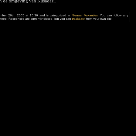
en de omgeving van Kuşadası.
mber 26th, 2005 at 15:36 and is categorized in
Nieuws
,
Vakanties
. You can follow any
feed. Responses are currently closed, but you can
trackback
from your own site.