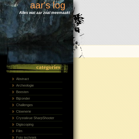
aar's log
Alles wat aar zoal meemaakt
categories
Abstract
Archeologie
Beesten
Bijzonder
Challenges
Clownerie
Crystalvue SharpShooter
Digiscoping
Film
Foto techniek