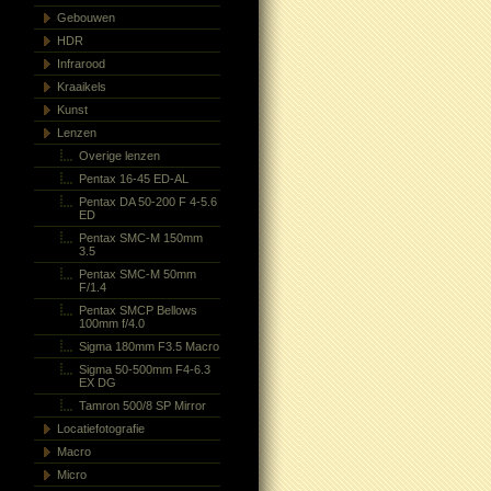
Gebouwen
HDR
Infrarood
Kraaikels
Kunst
Lenzen
Overige lenzen
Pentax 16-45 ED-AL
Pentax DA 50-200 F 4-5.6
ED
Pentax SMC-M 150mm
3.5
Pentax SMC-M 50mm
F/1.4
Pentax SMCP Bellows
100mm f/4.0
Sigma 180mm F3.5 Macro
Sigma 50-500mm F4-6.3
EX DG
Tamron 500/8 SP Mirror
Locatiefotografie
Macro
Micro