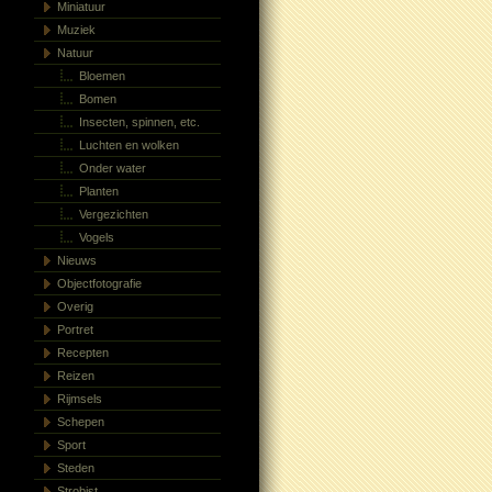
Miniatuur
Muziek
Natuur
Bloemen
Bomen
Insecten, spinnen, etc.
Luchten en wolken
Onder water
Planten
Vergezichten
Vogels
Nieuws
Objectfotografie
Overig
Portret
Recepten
Reizen
Rijmsels
Schepen
Sport
Steden
Strobist