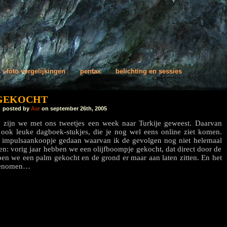
foto vergelijkingen
pentax
belichting en sessies
 GEKOCHT
posted by
Aar
on september 26th, 2005
zijn we met ons tweetjes een week naar Turkije geweest. Daarvan
ook leuke dagboek-stukjes, die je nog wel eens online ziet komen.
n impulsaankoopje gedaan waarvan ik de gevolgen nog niet helemaal
n: vorig jaar hebben we een olijfboompje gekocht, dat direct door de
en we een palm gekocht en de grond er maar aan laten zitten. En het
 genomen…