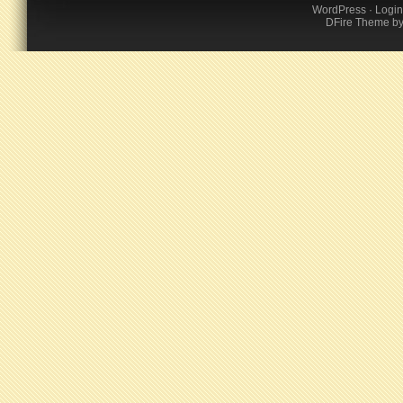
WordPress
·
Login
DFire Theme
b