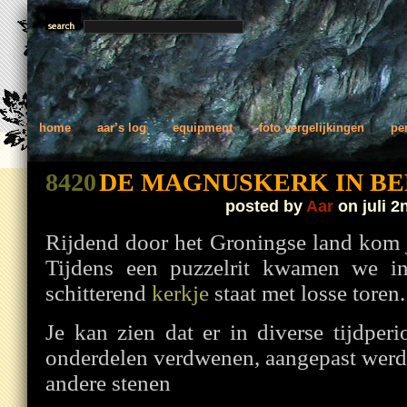
home
aar’s log
equipment
foto vergelijkingen
pe
8420
DE MAGNUSKERK IN B
posted by
Aar
on juli 2
Rijdend door het Groningse land kom j
Tijdens een puzzelrit kwamen we i
schitterend
kerkje
staat met losse toren.
Je kan zien dat er in diverse tijdper
onderdelen verdwenen, aangepast werd
andere stenen