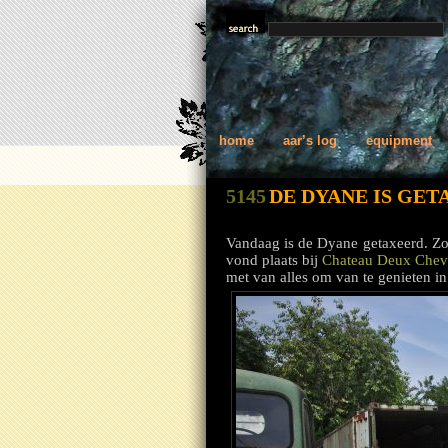
home
aar’s log
equipment
5145
DE DYANE IS GET
Vandaag is de Dyane getaxeerd. Zo
vond plaats bij
Chateau Deux Chev
met van alles om van te genieten in