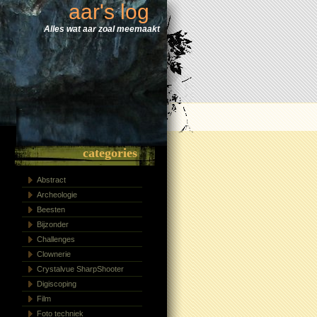
aar's log
Alles wat aar zoal meemaakt
categories
Abstract
Archeologie
Beesten
Bijzonder
Challenges
Clownerie
Crystalvue SharpShooter
Digiscoping
Film
Foto techniek