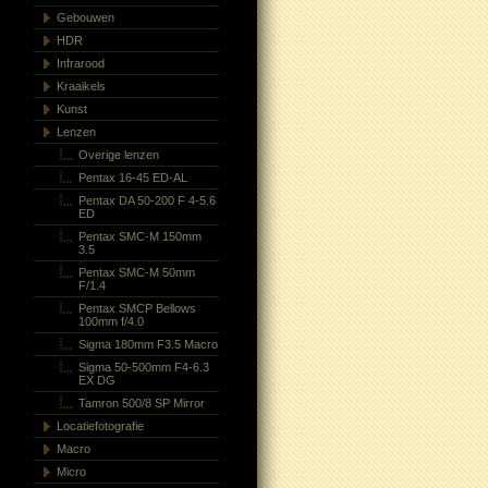
Gebouwen
HDR
Infrarood
Kraaikels
Kunst
Lenzen
Overige lenzen
Pentax 16-45 ED-AL
Pentax DA 50-200 F 4-5.6
ED
Pentax SMC-M 150mm
3.5
Pentax SMC-M 50mm
F/1.4
Pentax SMCP Bellows
100mm f/4.0
Sigma 180mm F3.5 Macro
Sigma 50-500mm F4-6.3
EX DG
Tamron 500/8 SP Mirror
Locatiefotografie
Macro
Micro