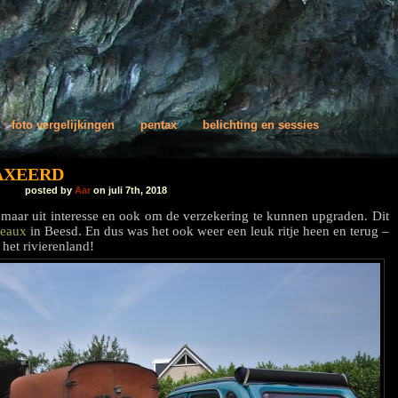
foto vergelijkingen
pentax
belichting en sessies
AXEERD
posted by
Aar
on juli 7th, 2018
maar uit interesse en ook om de verzekering te kunnen upgraden. Dit
eaux
in Beesd. En dus was het ook weer een leuk ritje heen en terug –
 het rivierenland!