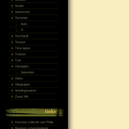
Studio
Swarovski
Techniek
Auto
IT
TechStuff
Textuur
Time lapse
Treinen
Tuin
Uitstapjes
Vakanties
Video
Vliegtuigen
Voedingswaren
Zwart Wit
links
Insecten collectie van Philip
Bereken scherptediepte