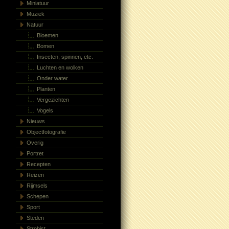
Miniatuur
Muziek
Natuur
Bloemen
Bomen
Insecten, spinnen, etc.
Luchten en wolken
Onder water
Planten
Vergezichten
Vogels
Nieuws
Objectfotografie
Overig
Portret
Recepten
Reizen
Rijmsels
Schepen
Sport
Steden
Strobist