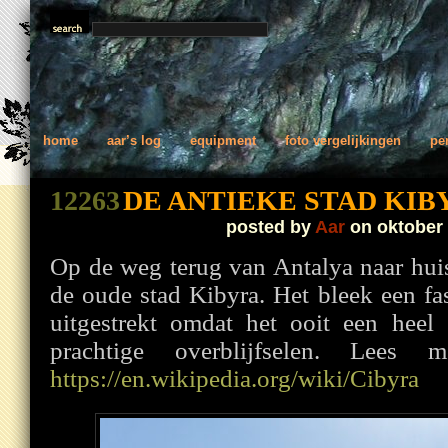
home
aar’s log
equipment
foto vergelijkingen
pe
12263
DE ANTIEKE STAD KIB
posted by
Aar
on oktober 
Op de weg terug van Antalya naar hui
de oude stad Kibyra. Het bleek een fa
uitgestrekt omdat het ooit een heel
prachtige overblijfselen. Lees
https://en.wikipedia.org/wiki/Cibyra