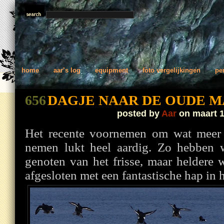
home
aar’s log
equipment
foto vergelijkingen
pe
656
DAGJE NAAR DE OUDE M
posted by
Aar
on maart 1
Het recente voornemen om wat meer 
nemen lukt heel aardig. Zo hebben 
genoten van het frisse, maar heldere
afgesloten met een fantastische hap in