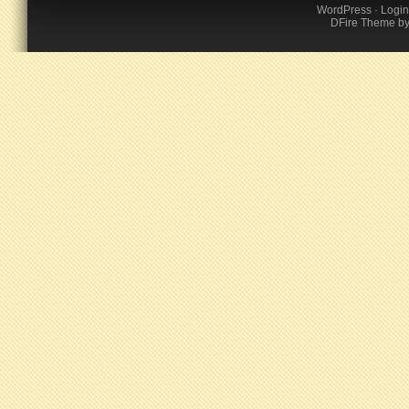
WordPress
·
Login
DFire Theme
b