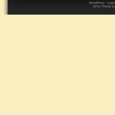
WordPress
·
Login
DFire Theme
b