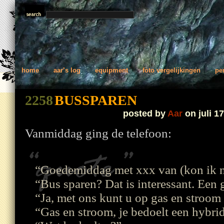
home
aar’s log
equipment
foto vergelijkingen
pe
2258
BUSSPAREN
posted by
Aar
on juli 17
Vanmiddag ging de telefoon:
“Goedemiddag met xxx van (kon ik ni
“Bus sparen? Dat is interessant. Een 
“Ja, met ons kunt u op gas en stroom
“Gas en stroom, je bedoelt een hybri