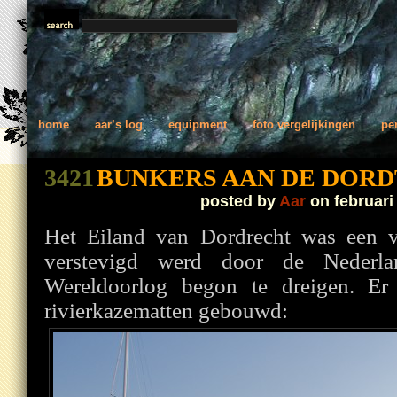
home
aar’s log
equipment
foto vergelijkingen
pe
3421
BUNKERS AAN DE DORD
posted by
Aar
on februari
Het Eiland van Dordrecht was een v
verstevigd werd door de Nederl
Wereldoorlog begon te dreigen. Er 
rivierkazematten gebouwd: