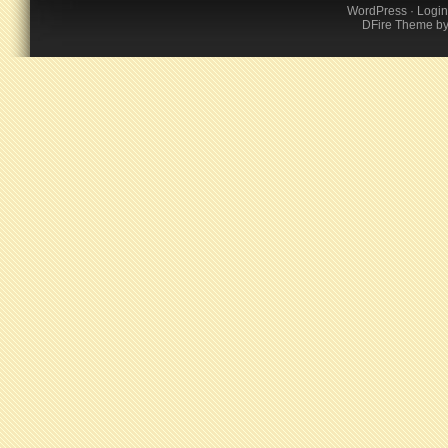
WordPress
·
Login
DFire Theme
b