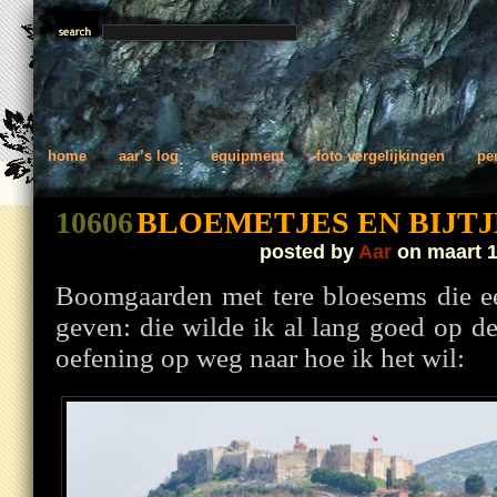
home
aar’s log
equipment
foto vergelijkingen
pe
10606
BLOEMETJES EN BIJT
posted by
Aar
on maart 1
Boomgaarden met tere bloesems die ee
geven: die wilde ik al lang goed op de 
oefening op weg naar hoe ik het wil: