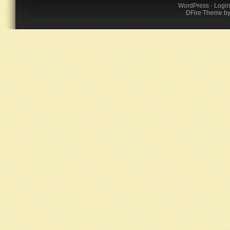
WordPress
·
Login
DFire Theme
b