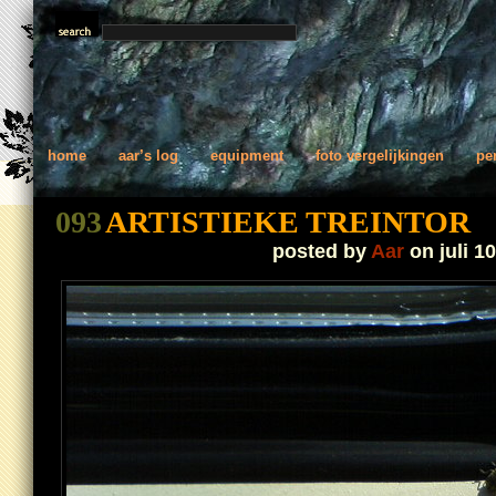
home
aar’s log
equipment
foto vergelijkingen
pe
093
ARTISTIEKE TREINTOR
posted by
Aar
on juli 10