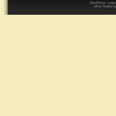
WordPress
·
Login
DFire Theme
b