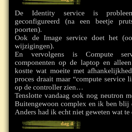
De Identity service is probleem
geconfigureerd (na een beetje pru
poorten).
Ook de Image service doet het (oo
wijzigingen).
En vervolgens is Compute servic
componenten op de laptop en allee
kostte wat moeite met afhankelijkh
proces draait maar “compute service lis
op de controller zien…
Tenslotte vandaag ook nog neutron me
Buitengewoon complex en ik ben blij d
Anders had ik echt niet geweten wat t
dag 4