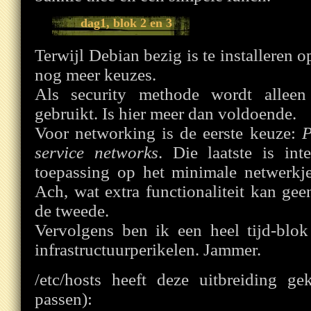
dag1, blok 2 en 3
Terwijl Debian bezig is te installeren op
nog meer keuzes.
Als security methode wordt allee
gebruikt. Is hier meer dan voldoende.
Voor networking is de eerste keuze:
P
service networks
. Die laatste is int
toepassing op het minimale netwerkj
Ach, wat extra functionaliteit kan g
de tweede.
Vervolgens ben ik een heel tijd-blok
infrastructuurperikelen. Jammer.
/etc/hosts heeft deze uitbreiding 
passen):