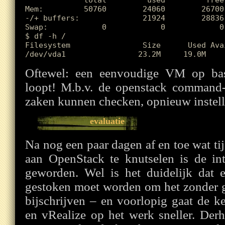
             total         used         free
Mem:         50760        24060        26700
-/+ buffers:              21924        28836

Swap:            0            0            0

$ df -h /

Filesystem                Size      Used Ava
Oftewel: een eenvoudige VM op bas
loopt! M.b.v. de openstack command-l
zaken kunnen checken, opnieuw instelle
evaluatie
Na nog een paar dagen af en toe wat t
aan OpenStack te knutselen is de int
geworden. Wel is het duidelijk dat e
gestoken moet worden om het zonder 
bijschrijven – en voorlopig gaat de 
en vRealize op het werk sneller. Derh