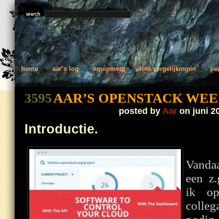
home
aar’s log
equipment
foto vergelijkingen
pe
3595
AAR’S OPENSTACK WE
posted by
Aar
on juni 2
Introductie.
Vanda
een z.
ik o
colle