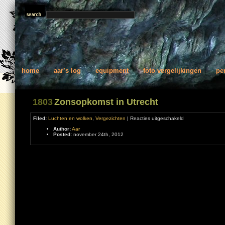
home
aar’s log
equipment
foto vergelijkingen
pe
1803
Zonsopkomst in Utrecht
voor
Filed:
Luchten en wolken
,
Vergezichten
|
Reacties uitgeschakeld
Zonsopkomst
Author:
Aar
in
Posted:
november 24th, 2012
Utrecht