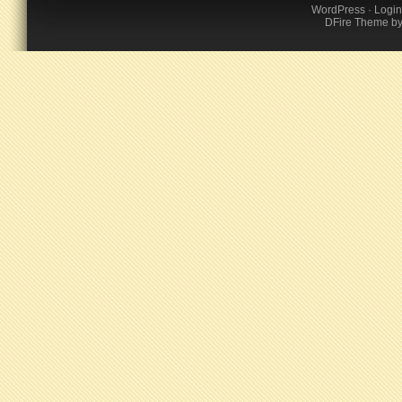
WordPress
·
Login
DFire Theme
b