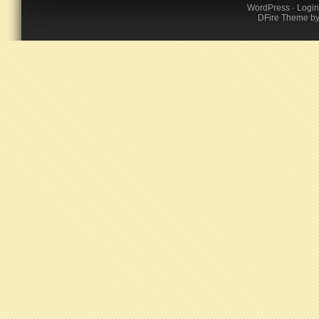
WordPress
·
Login
DFire Theme
b