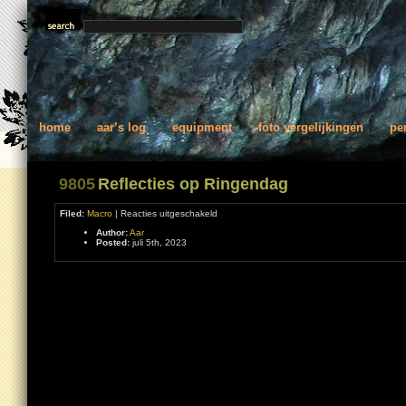
home
aar’s log
equipment
foto vergelijkingen
pe
9805
Reflecties op Ringendag
voor
Filed:
Macro
|
Reacties uitgeschakeld
Reflecties
Author:
Aar
op
Posted:
juli 5th, 2023
Ringendag