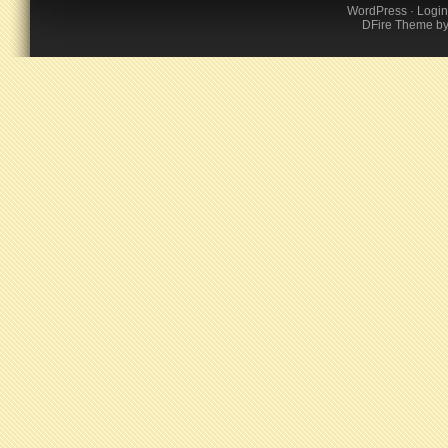
WordPress
·
Login
DFire Theme
b