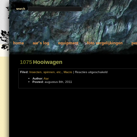
home
aar’s log
equipment
foto vergelijkingen
pe
1075
Hooiwagen
voor
Filed:
Insecten, spinnen, etc.
,
Macro
|
Reacties uitgeschakeld
Hooiwagen
Author:
Aar
Posted:
augustus 8th, 2011