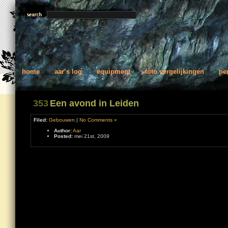
home
aar’s log
equipment
foto vergelijkingen
pe
353
Een avond in Leiden
Filed:
Gebouwen
|
No Comments »
Author:
Aar
Posted:
mei 21st, 2009