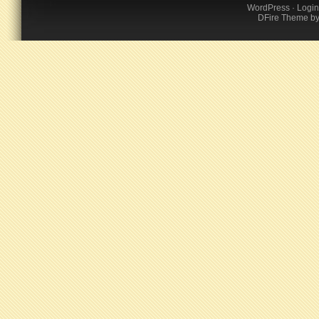
WordPress
·
Login
DFire Theme
b