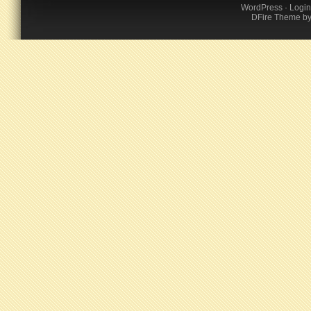
WordPress
·
Login
DFire Theme
b