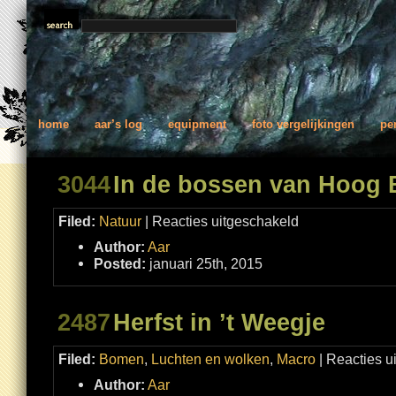
home
aar’s log
equipment
foto vergelijkingen
pe
3044
In de bossen van Hoog 
voor
Filed:
Natuur
|
Reacties uitgeschakeld
In
de
Author:
Aar
bossen
van
Posted:
januari 25th, 2015
Hoog
Buurlo
2487
Herfst in ’t Weegje
Filed:
Bomen
,
Luchten en wolken
,
Macro
|
Reacties u
Author:
Aar