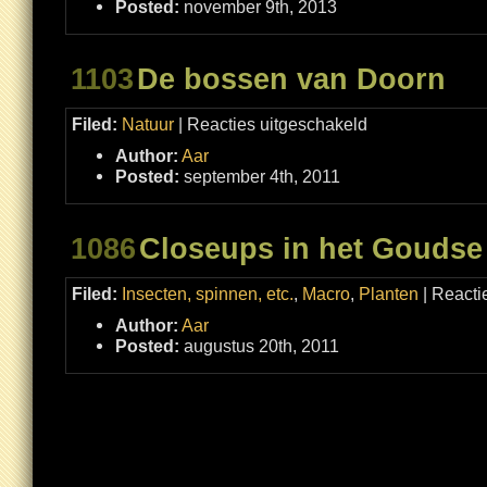
Posted:
november 9th, 2013
1103
De bossen van Doorn
voor
Filed:
Natuur
|
Reacties uitgeschakeld
De
bossen
Author:
Aar
van
Doorn
Posted:
september 4th, 2011
1086
Closeups in het Goudse
Filed:
Insecten, spinnen, etc.
,
Macro
,
Planten
|
Reacti
Author:
Aar
Posted:
augustus 20th, 2011