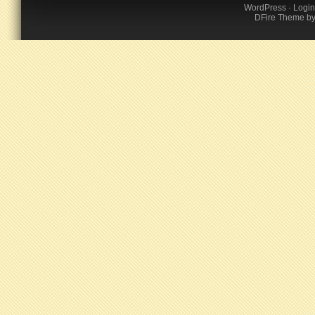
WordPress
·
Login
DFire Theme
b