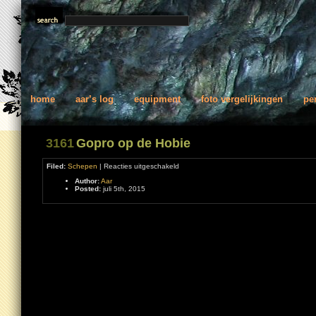
home
aar’s log
equipment
foto vergelijkingen
pe
3161
Gopro op de Hobie
voor
Filed:
Schepen
|
Reacties uitgeschakeld
Gopro
Author:
Aar
op
Posted:
juli 5th, 2015
de
Hobie