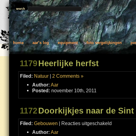
home
aar’s log
equipment
foto vergelijkingen
pe
1179
Heerlijke herfst
Filed:
Natuur
|
2 Comments »
Author:
Aar
Posted:
november 10th, 2011
1172
Doorkijkjes naar de Sint
voor
Filed:
Gebouwen
|
Reacties uitgeschakeld
Doorkijkjes
naar
Author:
Aar
de
Sint