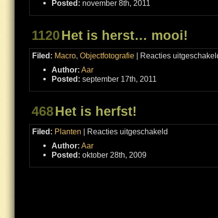
Posted:
november 8th, 2011
Jan
1120
Het is herst… mooi!
Filed:
Macro
,
Objectfotografie
|
Reacties uitgeschakel
Author:
Aar
Posted:
september 17th, 2011
468
Het is herfst!
voor
Filed:
Planten
|
Reacties uitgeschakeld
Het
is
Author:
Aar
herfst!
Posted:
oktober 28th, 2009