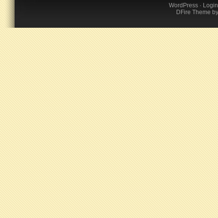
WordPress
·
Login
DFire Theme
b