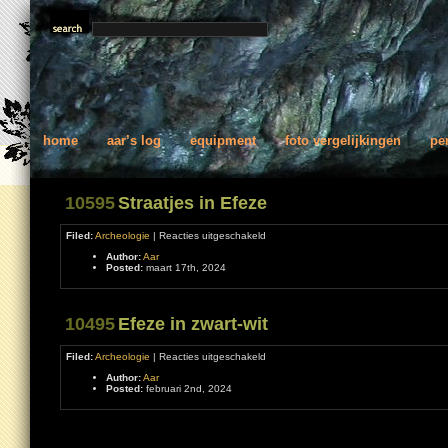
home
aar’s log
equipment
foto vergelijkingen
pe
10595
Straatjes in Efeze
voor
Filed:
Archeologie
|
Reacties uitgeschakeld
Straatjes
Author:
Aar
in
Posted:
maart 17th, 2024
Efeze
10495
Efeze in zwart-wit
voor
Filed:
Archeologie
|
Reacties uitgeschakeld
Efeze
Author:
Aar
in
Posted:
februari 2nd, 2024
zwart-
wit