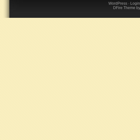
WordPress
·
Login
DFire Theme
b