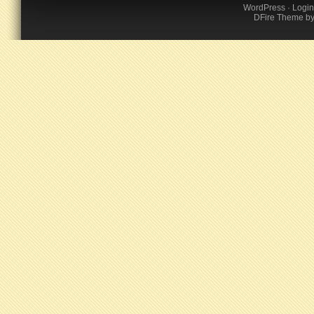
WordPress
·
Login
DFire Theme
b