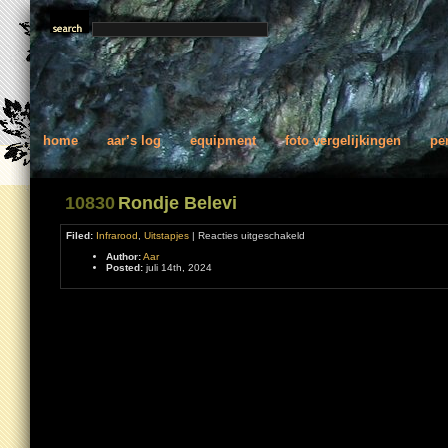
home
aar’s log
equipment
foto vergelijkingen
pe
10830
Rondje Belevi
voor
Filed:
Infrarood
,
Uitstapjes
|
Reacties uitgeschakeld
Rondje
Author:
Aar
Belevi
Posted:
juli 14th, 2024