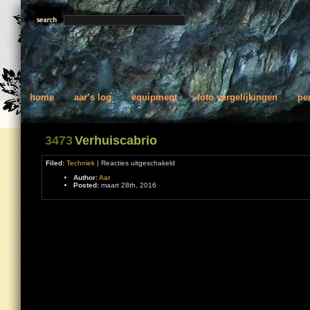
home
aar’s log
equipment
foto vergelijkingen
pe
3473
Verhuiscabrio
voor
Filed:
Techniek
|
Reacties uitgeschakeld
Verhuiscabrio
Author:
Aar
Posted:
maart 28th, 2016