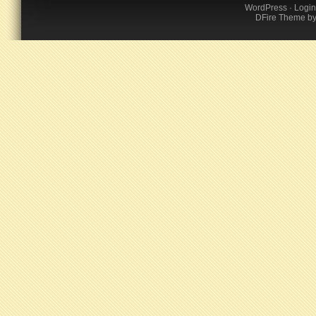
WordPress
·
Login
DFire Theme
b