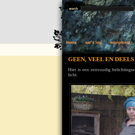
home
aar’s log
equipment
GEEN, VEEL EN DEEL
Hier is een eenvoudig belichtings
licht: