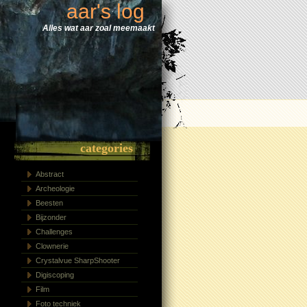
aar's log
Alles wat aar zoal meemaakt
categories
Abstract
Archeologie
Beesten
Bijzonder
Challenges
Clownerie
Crystalvue SharpShooter
Digiscoping
Film
Foto techniek