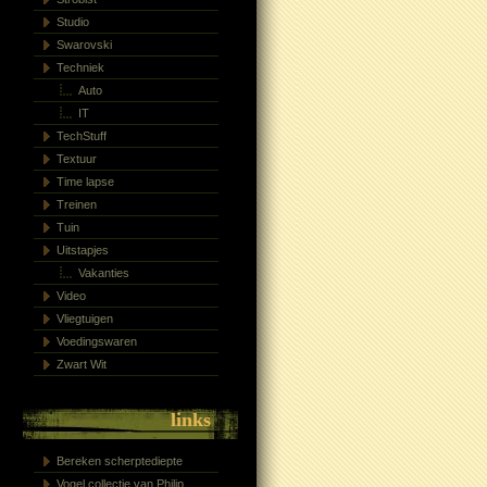
Studio
Swarovski
Techniek
Auto
IT
TechStuff
Textuur
Time lapse
Treinen
Tuin
Uitstapjes
Vakanties
Video
Vliegtuigen
Voedingswaren
Zwart Wit
links
Bereken scherptediepte
Vogel collectie van Philip