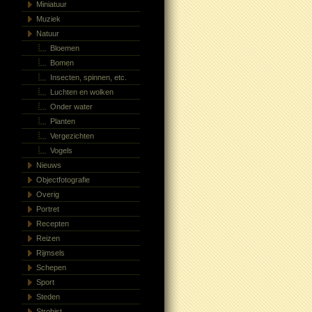
Miniatuur
Muziek
Natuur
Bloemen
Bomen
Insecten, spinnen, etc.
Luchten en wolken
Onder water
Planten
Vergezichten
Vogels
Nieuws
Objectfotografie
Overig
Portret
Recepten
Reizen
Rijmsels
Schepen
Sport
Steden
Strobist