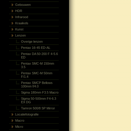
Gebouwen
HDR
Infrarood
Kraaikels
Kunst
Lenzen
Overige lenzen
Pentax 16-45 ED-AL
Pentax DA 50-200 F 4-5.6
ED
Pentax SMC-M 150mm
3.5
Pentax SMC-M 50mm
F/1.4
Pentax SMCP Bellows
100mm f/4.0
Sigma 180mm F3.5 Macro
Sigma 50-500mm F4-6.3
EX DG
Tamron 500/8 SP Mirror
Locatiefotografie
Macro
Micro