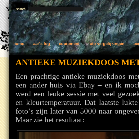
home
aar’s log
equipment
foto vergelijkingen
pe
ANTIEKE MUZIEKDOOS MET
Een prachtige antieke muziekdoos me
een ander huis via Ebay – en ik moch
werd een leuke sessie met veel gezoek
en kleurtemperatuur. Dat laatste luk
foto’s zijn later van 5000 naar ongev
Maar zie het resultaat: