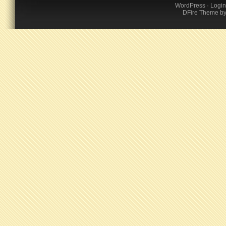
WordPress
·
Login
DFire Theme
b