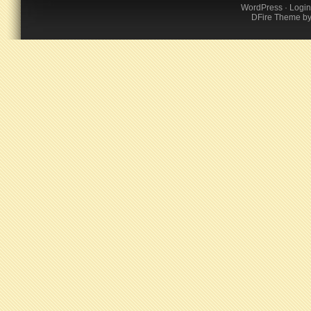
WordPress
·
Login
DFire Theme
b