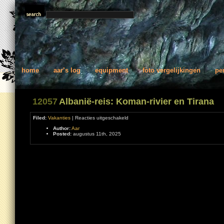
home
aar’s log
equipment
foto vergelijkingen
pe
12057
Albanië-reis: Koman-rivier en Tirana
voor
Filed:
Vakanties
|
Reacties uitgeschakeld
Albanië-
Author:
Aar
reis:
Posted:
augustus 11th, 2025
Koman-
rivier
en
Tirana