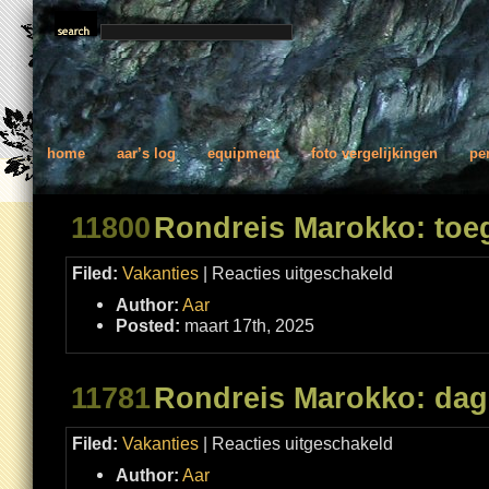
home
aar’s log
equipment
foto vergelijkingen
pe
11800
Rondreis Marokko: toeg
voor
Filed:
Vakanties
|
Reacties uitgeschakeld
Rondreis
Marokko:
Author:
Aar
toegift
Posted:
maart 17th, 2025
11781
Rondreis Marokko: dag
voor
Filed:
Vakanties
|
Reacties uitgeschakeld
Rondreis
Marokko:
Author:
Aar
dag
8