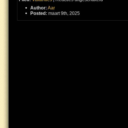
Rondreis
Marokko:
Author:
Aar
dag
1
Posted:
maart 9th, 2025