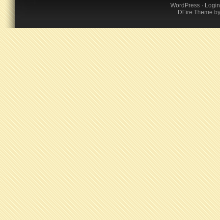
WordPress
·
Login
DFire Theme
b