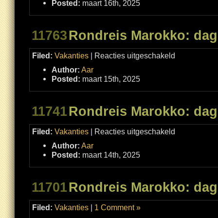
Posted:
maart 16th, 2025
11763
Rondreis Marokko: dag
voor
Filed:
Vakanties
|
Reacties uitgeschakeld
Rondreis
Marokko:
Author:
Aar
dag
7
Posted:
maart 15th, 2025
11741
Rondreis Marokko: dag
voor
Filed:
Vakanties
|
Reacties uitgeschakeld
Rondreis
Marokko:
Author:
Aar
dag
6
Posted:
maart 14th, 2025
11701
Rondreis Marokko: dag
Filed:
Vakanties
|
1 Comment »