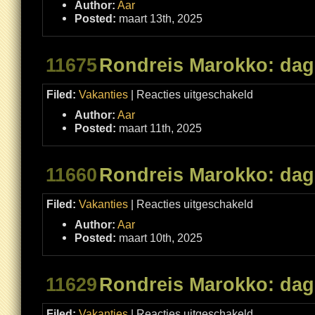
Author:
Aar
Posted:
maart 13th, 2025
11675
Rondreis Marokko: dag
voor
Filed:
Vakanties
|
Reacties uitgeschakeld
Rondreis
Marokko:
Author:
Aar
dag
3
Posted:
maart 11th, 2025
11660
Rondreis Marokko: dag
voor
Filed:
Vakanties
|
Reacties uitgeschakeld
Rondreis
Marokko:
Author:
Aar
dag
2
Posted:
maart 10th, 2025
11629
Rondreis Marokko: dag
voor
Filed:
Vakanties
|
Reacties uitgeschakeld