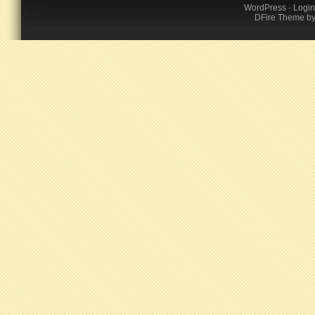
WordPress
·
Login
DFire Theme
b