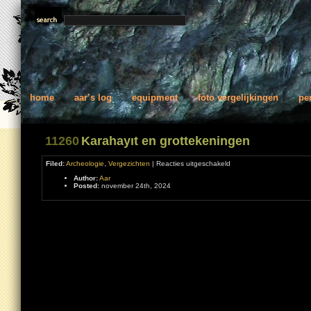
home
aar’s log
equipment
foto vergelijkingen
pe
11260
Karahayıt en grottekeningen
voor
Filed:
Archeologie
,
Vergezichten
|
Reacties uitgeschakeld
Karahayıt
Author:
Aar
en
Posted:
november 24th, 2024
grottekeningen