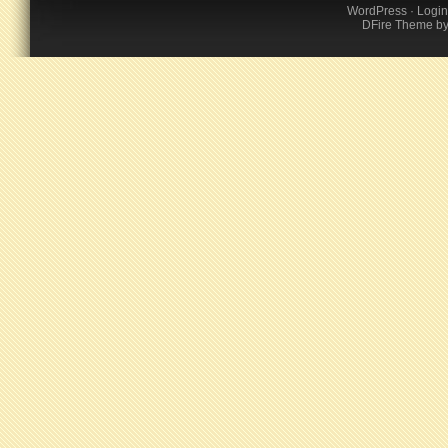
WordPress
·
Login
DFire Theme
b