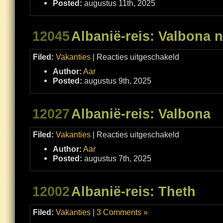
Posted:
augustus 11th, 2025
en
Tirana
12045
Albanië-reis: Valbona 
voor
Filed:
Vakanties
|
Reacties uitgeschakeld
Albanië-
reis:
Author:
Aar
Valbona
naar
Posted:
augustus 9th, 2025
Çerem
12027
Albanië-reis: Valbona
voor
Filed:
Vakanties
|
Reacties uitgeschakeld
Albanië-
reis:
Author:
Aar
Valbona
Posted:
augustus 7th, 2025
12002
Albanië-reis: Theth
Filed:
Vakanties
|
3 Comments »