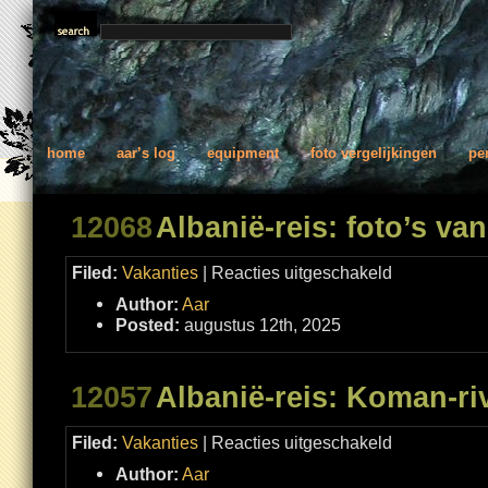
home
aar’s log
equipment
foto vergelijkingen
pe
12068
Albanië-reis: foto’s va
voor
Filed:
Vakanties
|
Reacties uitgeschakeld
Albanië-
reis:
Author:
Aar
foto’s
van
Posted:
augustus 12th, 2025
anderen
12057
Albanië-reis: Koman-riv
voor
Filed:
Vakanties
|
Reacties uitgeschakeld
Albanië-
reis:
Author:
Aar
Koman-
rivier